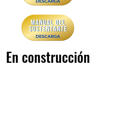
En construcción
En construcción