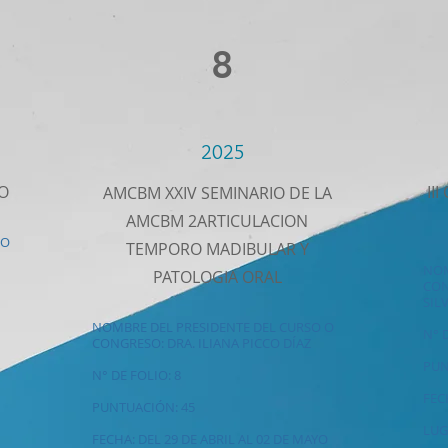
8
2025
O
II
AMCBM XXIV SEMINARIO DE LA
AMCBM 2ARTICULACION
 O
TEMPORO MADIBULAR Y
NOM
PATOLOGIA ORAL
CON
SIL
NOMBRE DEL PRESIDENTE DEL CURSO O
N° 
CONGRESO: DRA. ILIANA PICCO DÍAZ
PUN
N° DE FOLIO: 8
FEC
PUNTUACIÓN: 45
LUG
FECHA: DEL 29 DE ABRIL AL 02 DE MAYO