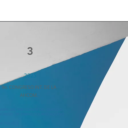
3
2025
9o. CONGRESO INT. DE LA
AHCOM.
BRE DEL PRESIDENTE DEL CURSO O
GRESO: DR. ISMAELSOLANO AQUINO
DE FOLIO: 3