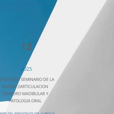
DAD:FUNDACION AMSPARA LABIO Y
ADAR HENDIDO
12
2025
MCBM XXIV SEMINARIO DE LA
AMCBM 2ARTICULACION
TEMPORO MADIBULAR Y
PATOLOGIA ORAL
BRE DEL PRESIDENTE DEL CURSO O