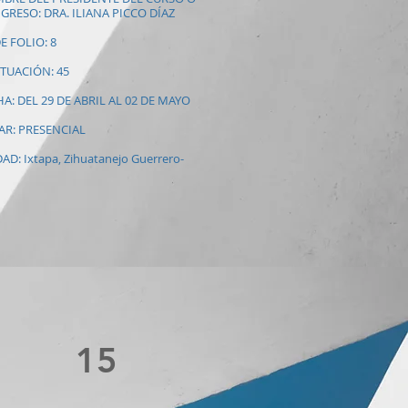
GRESO: DRA. ILIANA PICCO DÍAZ
E FOLIO: 8
TUACIÓN: 45
A: DEL 29 DE ABRIL AL 02 DE MAYO
AR: PRESENCIAL
AD: Ixtapa, Zihuatanejo Guerrero-
15