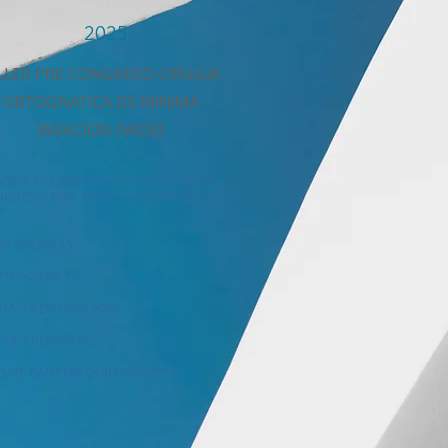
2025
LLER PRE CONGRESO CIRUGIA
ORTOGNATICA DE MINIMA
INVACION (MIOS)
BRE DEL PRESIDENTE DEL CURSO O
GRESO: DRA. MARIA ILIANA PICCO
Z
DE FOLIO: 15
TUACIÓN: 14
HA: 18 DE NOV. 2025
AR: PRESENCIAL
DAD: CANCUN QUINTANA ROO