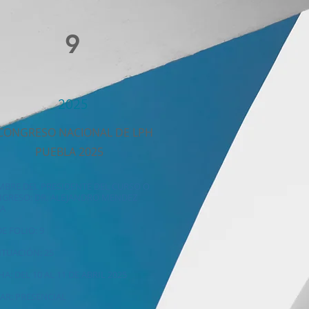
9
2025
I CONGRESO NACIONAL DE LPH
PUEBLA 2025
BRE DEL PRESIDENTE DEL CURSO O
GRESO: DR. ALEJANDRO MENDEZ
VA
DE FOLIO: 9
TUACIÓN: 25
HA: DEL 10 AL 11 DE ABRIL 2025
AR: PRESENCIAL