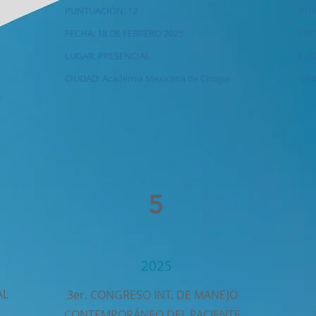
PUNTUACIÓN: 12
PUN
FECHA: 18 DE FEBRERO 2025
FEC
LUGAR: PRESENCIAL
LUG
CIUDAD: Academia Mexicana de Cirugia
CIU
a
5
2025
AL
3er. CONGRESO INT. DE MANEJO
CONTEMPORÁNEO DEL PACIENTE