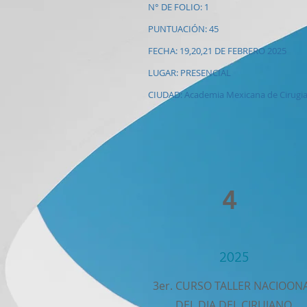
N° DE FOLIO: 1
PUNTUACIÓN: 45
FECHA: 19,20,21 DE FEBRERO 2025
LUGAR: PRESENCIAL
CIUDAD: Academia Mexicana de Cirugi
4
2025
3er. CURSO TALLER NACIOON
DEL DIA DEL CIRUJANO