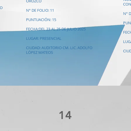
OROZCO
CON
 O
N° DE FOLIO: 11
N° D
PUNTUACIÓN: 15
PUN
FECHA:DEL 23 AL 25 DE JULIO 2025
FECH
LUGAR: PRESENCIAL
LUG
CIUDAD: AUDITORIO CM. LIC. ADOLFO
CIUD
LÓPEZ MATEOS
14