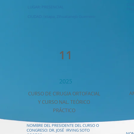
CIU
LUGAR: PRESENCIAL
PAL
CIUDAD: Ixtapa, Zihuatanejo Guerrero-
11
2025
A
CURSO DE CIRUGIA ORTOFACIAL
Y CURSO NAL. TEÓRICO
PRÁCTICO
NOMBRE DEL PRESIDENTE DEL CURSO O
CONGRESO: DR. JOSÉ IRVING SOTO
NOM