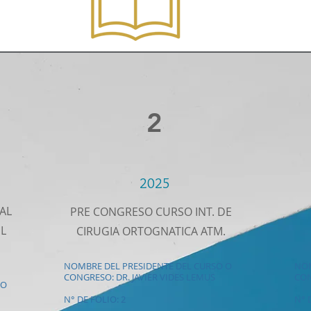
2
2025
AL
PRE CONGRESO CURSO INT. DE
L
CIRUGIA ORTOGNATICA ATM.
NOMBRE DEL PRESIDENTE DEL CURSO O
NOM
CONGRESO: DR. JAVIER VIDES LEMUS
CON
 O
N° DE FOLIO: 2
N° 