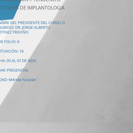
CTUALES DE IMPLANTOLOGIA
BRE DEL PRESIDENTE DEL CURSO O
GRESO: DR. JORGE ALBERTO
TÍNEZ TREVIÑO
DE FOLIO: 6
TUACIÓN: 18
HA: 05 AL 07 DE NOV.
AR: PRESENCIAL
DAD: Mérida Yucatán