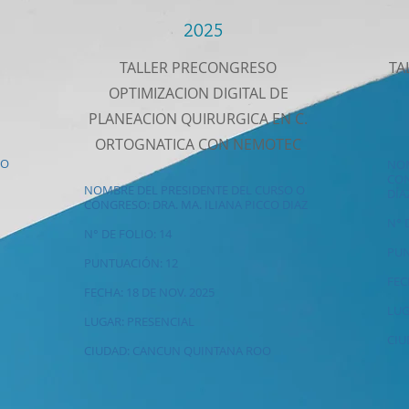
2025
TALLER PRECONGRESO
TA
OPTIMIZACION DIGITAL DE
PLANEACION QUIRURGICA EN C.
ORTOGNATICA CON NEMOTEC
 O
NOM
CON
NOMBRE DEL PRESIDENTE DEL CURSO O
DÍA
CONGRESO: DRA. MA. ILIANA PICCO DIAZ
N° 
N° DE FOLIO: 14
PUN
PUNTUACIÓN: 12
FEC
FECHA: 18 DE NOV. 2025
LUG
LUGAR: PRESENCIAL
CIU
CIUDAD: CANCUN QUINTANA ROO