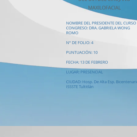
MAXILOFACIAL
NOMBRE DEL PRESIDENTE DEL CURSO
CONGRESO: DRA. GABRIELA WONG
ROMO
N° DE FOLIO: 4
PUNTUACIÓN: 10
FECHA: 13 DE FEBRERO
LUGAR: PRESENCIAL
CIUDAD: Hosp. De Alta Esp. Bicentenari
ISSSTE Tultitlán