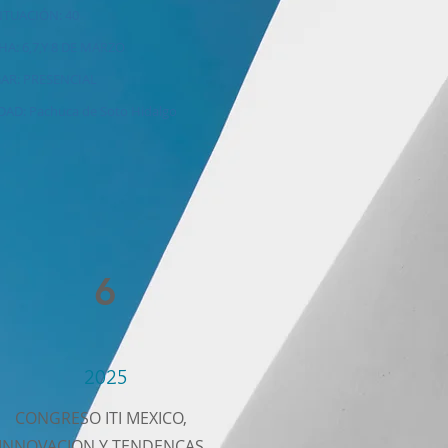
TUACIÓN: 40
HA: 6,7,Y 8 DE MARZO
AR: PRESENCIAL
DAD: Pachuca de Soto Hidalgo
6
2025
CONGRESO ITI MEXICO,
INNOVACION Y TENDENCAS