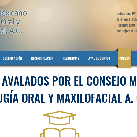
Bufalo no. 194
Teléfonos: (5
Horario: 11:00
consejomaxil
CERTIFICACIÓN
RECERTIFICACIÓN
RESIDENCIAS
AVAL DE CURSOS
CURSOS
AVALADOS POR EL CONSEJO 
UGÍA
ORAL Y MAXILOFACIAL A. 