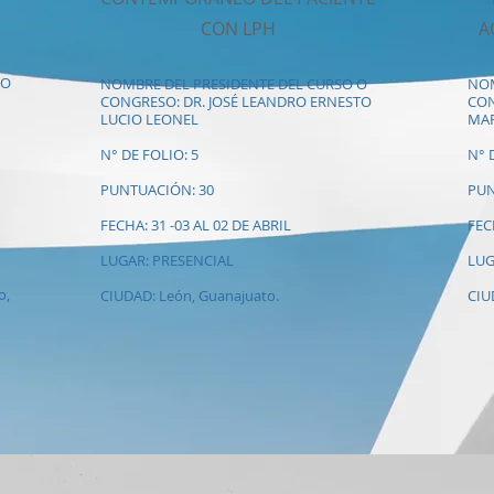
CON LPH
A
 O
NOMBRE DEL PRESIDENTE DEL CURSO O
NOM
CONGRESO: DR. JOSÉ LEANDRO ERNESTO
CON
LUCIO LEONEL
MAR
N° DE FOLIO: 5
N° 
PUNTUACIÓN: 30
PUN
FECHA: 31 -03 AL 02 DE ABRIL
FEC
LUGAR: PRESENCIAL
LUG
o,
CIUDAD: León, Guanajuato.
CIU