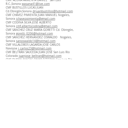
CMF. ACUÑA ARMENTA DANIEL San Luis
R.C.,Sonora
wasana41@live.com
CMF BUSTILLOS LUCAS JUAN
Cd.Obregón,Sonora
drjuanbustillos@hotmail.com
CMF CHÁVEZ PIMIENTA JUAN MANUEL Nogales,
Sonora
jchavezpimienta@gmail.com
CMF CODINA SILVA JOSÉ ALBERTO
Sonora
cmf.albertocodina@gmail.com
CMF SÁNCHEZ CRUZ MARÍA GORETTI Cd. Obregón,
Sonora
goretti_0206@hotmail.com
CMF SÁNCHEZ HERNÁNDEZ OSWALDO Nogales,
Sonora
sanoswaldo14@hotmail.com
CMF VILLALOBOS LAGARDA JOSÉ CARLOS
Navojoa
j_carlos23@hotmail.com
CMF BELTRÁN SAUCEDA JUAN JOSÉ San Luis Río
Colorado
juanjose_beltran@hotmail.com
CMF DURÁN MACÍAS OMAR ESTEBAN San Luis Río
Colorado
dr.duranmacias@yahoo.com.mx
CMF MIRANDA BARBACHANO GABRIELA San José del Cabo
titag7@hotmail.com
CMF GUZMÁN SÁNCHEZ DANIEL
Ensenada,B.C.
danymaxilo@hotmail.com
CMF ALZAGA VEGA EDUARDO TONATIHU
Tijuana
dr.tonatihu@hotmail.com
unidental27@gmail.com
CMF ARECHIGA JIMÉNEZ BENJAMÍN
Tijuana
arechiga@bajadentistry.com
CMF ASCENCIO PADILLA RUBÉN DE JESÚS
Tijuana
ruben_2115@hotmail.com
CMF BANDA OYERVIDES ROGELIO ELIEZER
Tijuana
roge_fx@hotmail.com
CMF CESEÑA MEDINA JOSÉ FRANCISCO Tijuana
pacocesena@yahoo.com
CMF CRUZ IBAÑEZ LUIS ARTURO
Tijuana
drcruzibanez@hotmail.com