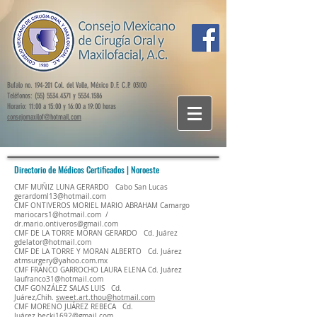
Bufalo no. 194-201 Col. del Valle, México D.F. C.P. 03100
Teléfonos: (55) 5534.4371 y 5534.1586
Horario: 11:00 a 15:00 y 16:00 a 19:00 horas
consejomaxilof@hotmail.com
Directorio de Médicos Certificados | Noroeste
CMF MUÑIZ LUNA GERARDO Cabo San Lucas
gerardoml13@hotmail.com
CMF ONTIVEROS MORIEL MARIO ABRAHAM Camargo
mariocars1@hotmail.com
/
dr.mario.ontiveros@gmail.com
CMF DE LA TORRE MORAN GERARDO Cd. Juárez
gdelator@hotmail.com
CMF DE LA TORRE Y MORAN ALBERTO Cd. Juárez
atmsurgery@yahoo.com.mx
CMF FRANCO GARROCHO LAURA ELENA Cd. Juárez
laufranco31@hotmail.com
CMF GONZÁLEZ SALAS LUIS Cd.
Juárez,Chih.
sweet.art.thou@hotmail.com
CMF MORENO JUÁREZ REBECA Cd.
Juárez
becki1692@gmail.com