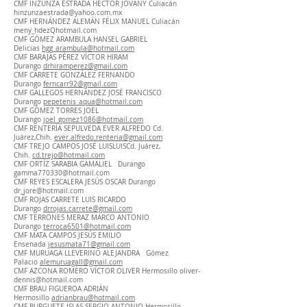
CMF INZUNZA ESTRADA HÉCTÓR JOVANY Culiacán
hinzunzaestrada@yahoo.com.mx
CMF HERNÁNDEZ ALEMÁN FÉLIX MANUEL Culiacán
meny_hdezQhotmail.com
CMF GÓMEZ ARAMBULA HANSEL GABRIEL
Delicias
hgg_arambula@hotmail.com
CMF BARAJAS PÉREZ VÍCTOR HIRAM
Durango
drhiramperez@gmail.com
CMF CARRETE GONZÁLEZ FERNANDO
Durango
ferncarr92@gmail.com
CMF GALLEGOS HERNÁNDEZ JOSÉ FRANCISCO
Durango
pepetenis_aqua@hotmail.com
CMF GÓMEZ TORRES JOEL
Durango
joel_gomez1086@hotmail.com
CMF RENTERÍA SEPULVEDA EVER ALFREDO Cd.
Juárez,Chih.
ever.alfredo.renteria@gmail.com
CMF TREJO CAMPOS JOSÉ LUISLUISCd. Juárez,
Chih.
cd.trejo@hotmail.com
CMF ORTÍZ SARABIA GAMALIEL Durango
gamma770330@hotmail.com
CMF REYES ESCALERA JESÚS OSCAR Durango
dr_jore@hotmail.com
CMF ROJAS CARRETE LUIS RICARDO
Durango
drrojas.carrete@gmail.com
CMF TERRONES MERAZ MARCO ANTONIO
Durango
terroca6501@hotmail.com
CMF MATA CAMPOS JESÚS EMILIO
Ensenada
jesusmata71@gmail.com
CMF MURUAGA LLEVERINO ALEJANDRA Gómez
Palacio
alemuruagall@gmail.com
CMF AZCONA ROMERO VÍCTOR OLIVER Hermosillo
oliver-
dennis@hotmail.com
CMF BRAU FIGUEROA ADRIÁN
Hermosillo
adrianbrau@hotmail.com
CMF BURGUETE ISLAS SERGIO ANTONIO Hermosillo