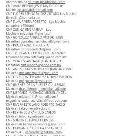
Ahome,Sinaloa
selman_lps@hotmail.com
CMF AYALA BERNAL JESÚS MAURICIO Los
Mochis
jm_ayalab@hotmail.com
CMF FLORES ESPINOSA JOSÉ ARTURO Los Mochis
flores31_@hotmail.com
CMF SILVA RIVERA ROBERTO Los Mochis
rsilvarivera@hotmail
CMF ZUÑIGA RIVERA IRAM Los
Mochis
iramzunigar@gmail.com
CMF GONZÁLEZ ANGULO VÍCTOR HUGO
Mazatlan
gonzalezmaxilofacial@gmail.com
CMF PRADO ADACHI ROBERTO
Mazatlán
dr.pradoadachi@gmail.com
CMF TREJO AMADO RODOLFO Mazatlan
trejoamado_maxilofacial@ yahoo.com.mx
CMF VIDALES SANTIAGO JUAN ALBERTO
Mazatlan
cmf_alberto@yahoo.com.mx
CMF AMEZQUITA SOLORZANO JUAN ANTONIO
Mexicali
dds.amezquita@gmail.com
CMF FIGUEROA FERNÁNDEZ NORMA PATRICIA
Mexicali
npfigueroa@gmail.com
CMF JIMÉNEZ DE LA PUENTE GUILLERMO
Mexicali
dr.guillermojimenez@gmail.com
CMF MERCADO MACHADO MIGUEL ÁNGEL
Mexicali
mickelin11@hotmail.com /
miguelmercadomaxilofacial@outlook.com
CMF RIVERA ESTOLANO ROBERTO TAKEO
Mexicali
takeorivera@aol.com
CMF REYNA BELTRÁN LUIS CARLOS
Mexicali
luisc.reyna@gmail.com
CMF SOMONTE DÁVILA HERMESS
Mexicali
dr.hermes.somonte@gmail.com
CMF HERNÁNDEZ ORTEGA OSCAR ROHEL
Mexicali,B.C.
oscarrohel@hotmail.com