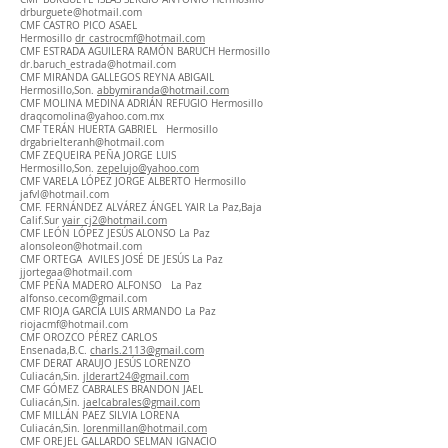
drburguete@hotmail.com
CMF CASTRO PICO ASAEL
Hermosillo
dr_castrocmf@hotmail.com
CMF ESTRADA AGUILERA RAMÓN BARUCH Hermosillo
dr.baruch_estrada@hotmail.com
CMF MIRANDA GALLEGOS REYNA ABIGAIL
Hermosillo,Son.
abbymiranda@hotmail.com
CMF MOLINA MEDINA ADRIÁN REFUGIO Hermosillo
draqcomolina@yahoo.com.mx
CMF TERÁN HUERTA GABRIEL Hermosillo
drgabrielteranh@hotmail.com
CMF ZEQUEIRA PEÑA JORGE LUIS
Hermosillo,Son.
zepelujo@yahoo.com
CMF VARELA LÓPEZ JORGE ALBERTO Hermosillo
jafvl@hotmail.com
CMF. FERNÁNDEZ ALVÁREZ ÁNGEL YAIR La Paz,Baja
Calif.Sur
yair_cj2@hotmail.com
CMF LEÓN LÓPEZ JESÚS ALONSO La Paz
alonsoleon@hotmail.com
CMF ORTEGA AVILES JOSÉ DE JESÚS La Paz
jjortegaa@hotmail.com
CMF PEÑA MADERO ALFONSO La Paz
alfonso.cecom@gmail.com
CMF RIOJA GARCÍA LUIS ARMANDO La Paz
riojacmf@hotmail.com
CMF OROZCO PÉREZ CARLOS
Ensenada,B.C.
charls.2113@gmail.com
CMF DERAT ARAUJO JESÚS LORENZO
Culiacán,Sin.
jlderart24@gmail.com
CMF GÓMEZ CABRALES BRANDON JAEL
Culiacán,Sin.
jaelcabrales@gmail.com
CMF MILLÁN PAEZ SILVIA LORENA
Culiacán,Sin.
lorenmillan@hotmail.com
CMF OREJEL GALLARDO SELMAN IGNACIO