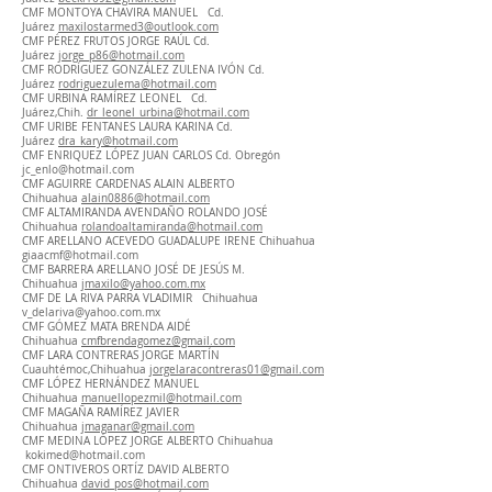
CMF MONTOYA CHAVIRA MANUEL Cd.
Juárez
maxilostarmed3@outlook.com
CMF PÉREZ FRUTOS JORGE RAÚL Cd.
Juárez
jorge_p86@hotmail.com
CMF RODRÍGUEZ GONZÁLEZ ZULENA IVÓN Cd.
Juárez
rodriguezulema@hotmail.com
CMF URBINA RAMÍREZ LEONEL Cd.
Juárez,Chih.
dr_leonel_urbina@hotmail.com
CMF URIBE FENTANES LAURA KARINA Cd.
Juárez
dra_kary@hotmail.com
CMF ENRIQUEZ LÓPEZ JUAN CARLOS Cd. Obregón
jc_enlo@hotmail.com
CMF AGUIRRE CARDENAS ALAIN ALBERTO
Chihuahua
alain0886@hotmail.com
CMF ALTAMIRANDA AVENDAÑO ROLANDO JOSÉ
Chihuahua
rolandoaltamiranda@hotmail.com
CMF ARELLANO ACEVEDO GUADALUPE IRENE Chihuahua
giaacmf@hotmail.com
CMF BARRERA ARELLANO JOSÉ DE JESÚS M.
Chihuahua
jmaxilo@yahoo.com.mx
CMF DE LA RIVA PARRA VLADIMIR Chihuahua
v_delariva@yahoo.com.mx
CMF GÓMEZ MATA BRENDA AIDÉ
Chihuahua
cmfbrendagomez@gmail.com
CMF LARA CONTRERAS JORGE MARTÍN
Cuauhtémoc,Chihuahua
jorgelaracontreras01@gmail.com
CMF LÓPEZ HERNÁNDEZ MANUEL
Chihuahua
manuellopezmil@hotmail.com
CMF MAGAÑA RAMÍREZ JAVIER
Chihuahua
jmaganar@gmail.com
CMF MEDINA LÓPEZ JORGE ALBERTO Chihuahua
kokimed@hotmail.com
CMF ONTIVEROS ORTÍZ DAVID ALBERTO
Chihuahua
david_pos@hotmail.com